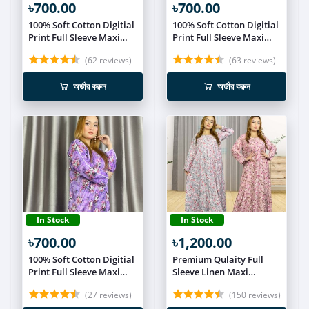
৳700.00
৳700.00
100% Soft Cotton Digitial
100% Soft Cotton Digitial
Print Full Sleeve Maxi
Print Full Sleeve Maxi
MEX626
MEX625
(62 reviews)
(63 reviews)
অর্ডার করুন
অর্ডার করুন
In Stock
In Stock
৳700.00
৳1,200.00
100% Soft Cotton Digitial
Premium Qulaity Full
Print Full Sleeve Maxi
Sleeve Linen Maxi
MEX623
Combo(Set of 2)
(27 reviews)
(150 reviews)
MCOM020