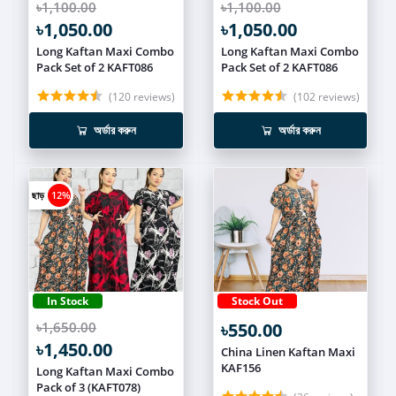
৳1,100.00
৳1,100.00
৳1,050.00
৳1,050.00
Long Kaftan Maxi Combo
Long Kaftan Maxi Combo
Pack Set of 2 KAFT086
Pack Set of 2 KAFT086
(120 reviews)
(102 reviews)
অর্ডার করুন
অর্ডার করুন
ছাড়
12%
In Stock
Stock Out
৳1,650.00
৳550.00
৳1,450.00
China Linen Kaftan Maxi
KAF156
Long Kaftan Maxi Combo
Pack of 3 (KAFT078)