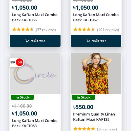
৳1,050.00
৳1,050.00
Long Kaftan Maxi Combo
Long Kaftan Maxi Combo
Pack KAFT066
Pack KAFT067
(37 reviews)
(101 reviews)
অর্ডার করুন
অর্ডার করুন
ছাড়
5%
In Stock
In Stock
৳1,100.00
৳550.00
৳1,050.00
Premium Quality Linen
Kaftan Maxi KAF135
Long Kaftan Maxi Combo
Pack KAFT068
(28 reviews)