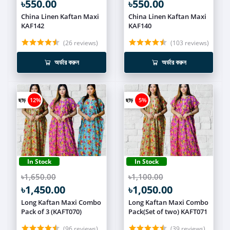
৳550.00
৳550.00
China Linen Kaftan Maxi
China Linen Kaftan Maxi
KAF142
KAF140
(26 reviews)
(103 reviews)
অর্ডার করুন
অর্ডার করুন
ছাড়
12%
ছাড়
5%
In Stock
In Stock
৳1,650.00
৳1,100.00
৳1,450.00
৳1,050.00
Long Kaftan Maxi Combo
Long Kaftan Maxi Combo
Pack of 3 (KAFT070)
Pack(Set of two) KAFT071
(96 reviews)
(39 reviews)