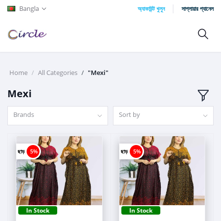
Bangla
অ্যাকাউন্ট খুলুন
সাপ্লায়ার প্যানেল
Home
All Categories
"Mexi"
Mexi
Brands
Sort by
ছাড়
5%
ছাড়
5%
In Stock
In Stock