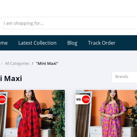
ome
Latest Collection
Blog
Track Order
All Categories
"Mini Maxi"
i Maxi
Brands
10%
ছাড়
10%