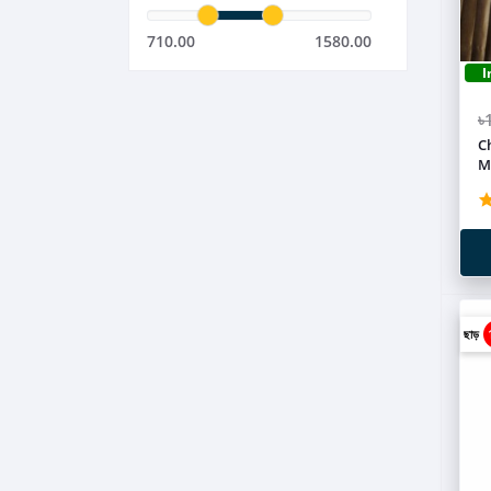
710.00
1580.00
I
৳
C
M
ছাড়