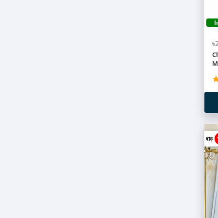
I
৳
C
M
ছাড়