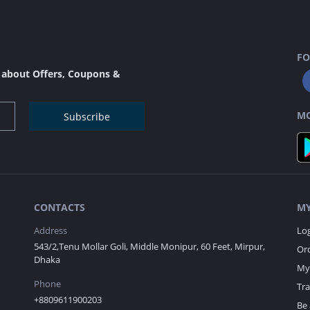
FO
s about Offers, Coupons &
MO
Subscribe
CONTACTS
MY
Address
Lo
543/2,Tenu Mollar Goli, Middle Monipur, 60 Feet, Mirpur,
Ord
Dhaka
My 
Phone
Tr
+8809611900203
Be 