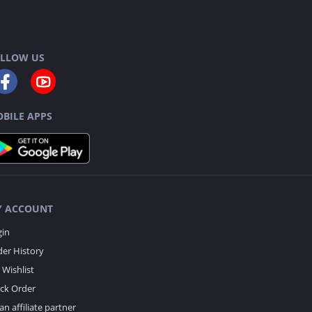
LLOW US
BILE APPS
 ACCOUNT
gin
er History
Wishlist
ack Order
an affiliate partner