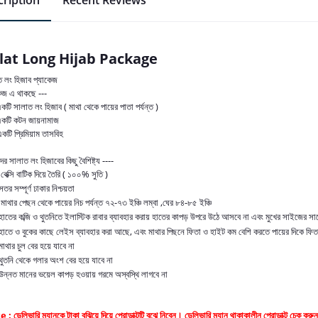
ription
Recent Reviews
lat Long Hijab Package
ত লং হিজাব প্যাকেজ
েজ এ থাকছে ---
টি সালাত লং হিজাব ( মাথা থেকে পায়ের পাতা পর্যন্ত )
কটি কটন জায়নামাজ
টি প্রিমিয়াম তাসবিহ
র সালাত লং হিজাবের কিছু বৈশিষ্ট্য ----
বেক্সি বাটিক দিয়ে তৈরি ( ১০০% সুতি )
সতর সম্পূর্ণ ঢাকার নিশ্চয়তা
মাথার পেছন থেকে পায়ের নিচ পর্যন্ত ৭২-৭৩ ইঞ্চি লম্বা ,ঘের ৮৪-৮৫ ইঞ্চি
হাতের কব্জি ও থুতনিতে ইলাস্টিক রাবার ব্যাবহার করায় হাতের কাপড় উপরে উঠে আসবে না এবং মুখের সাইজের সাথে 
হাতে ও বুকের কাছে লেইস ব্যাবহার করা আছে, এবং মাথার পিছনে ফিতা ও হাইট কম বেশি করতে পায়ের দিকে ফিত
মাথার চুল বের হয়ে যাবে না
থুতনি থেকে গলার অংশ বের হয়ে যাবে না
উন্নত মানের ভয়েল কাপড় হওয়ায় গরমে অস্বস্থি লাগবে না
e :
ডেলিভারি ম্যানকে টাকা বুঝিয়ে দিয়ে প্রোডাক্টটি বুঝে নিবেন। ডেলিভারি ম্যান থাকাকালীন প্রোডাক্ট চ