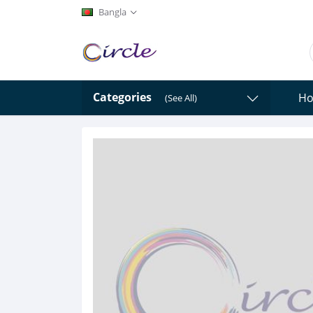
Bangla
Categories
H
(See All)