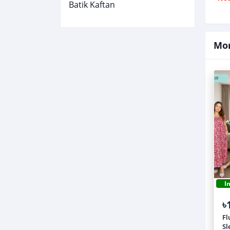
Batik Kaftan
Mor
I
৳
Fl
Sl