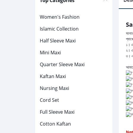
Desc
Top Categories
Women's Fashion
Sa
Islamic Collection
সালা
প্যাক
Half Sleeve Maxi
১। এক
২। এ
Mini Maxi
৩। এক
Quarter Sleeve Maxi
আমাদে
Kaftan Maxi
Nursing Maxi
Cord Set
Full Sleeve Maxi
Cotton Kaftan
Not