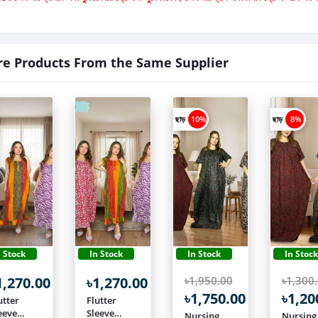
e Products From the Same Supplier
ছাড়
10%
ছাড়
8%
n Stock
In Stock
In Stock
In Stoc
1,270.00
৳1,270.00
৳1,950.00
৳1,300
৳1,750.00
৳1,20
utter
Flutter
eeve
Sleeve
Nursing
Nursing