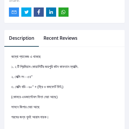
Share:
Description
Recent Reviews
কম্বো প্যাকেজ এ থাকছে
১. ২ টি
প্রিমিয়াম কোয়ালিটির জয়পুরি কটন কাফতান ম্যাক্সি.
২. মেক্সি লং - ৫৪"
৩. মেক্সি বডি - ৬০" +
(ফ্রি ও কমফোর্ট ফিট,)
(কোমরে এডজাস্টেবল ফিতা দেয়া আছে)
সামনে জিপার দেয়া আছে
গরমের জন্য খুবই আরাম দায়ক।