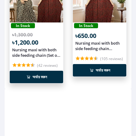
In Stock
In Stock
৳1,300.00
৳650.00
৳1,200.00
Nursing maxi with both
side feeding chain
Nursing maxi with both
NUR023
side feeding chain (Set of
(105 reviews)
2) NCOM010
(42 reviews)
অর্ডার করুন
অর্ডার করুন