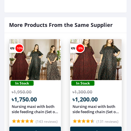
More Products From the Same Supplier
ছাড়
10%
ছাড়
8%
In Stock
In Stock
৳1,950.00
৳1,300.00
৳1,750.00
৳1,200.00
Nursing maxi with both
Nursing maxi with both
side feeding chain (Set of
side feeding chain (Set of
3) NCOM014
2) NCOM013
(143 reviews)
(131 reviews)