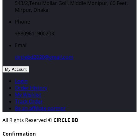
543/2,Tenu Mollar Goli, Middle Monipur, 60 Feet,
Mirpur, Dhaka
Phone
+8809611900203
Email
circlebd2020@gmail.com
My Account
Login
Order History
My Wishlist
Track Order
Be an affiliate partner
All Rights Reserved ©
CIRCLE BD
Confirmation