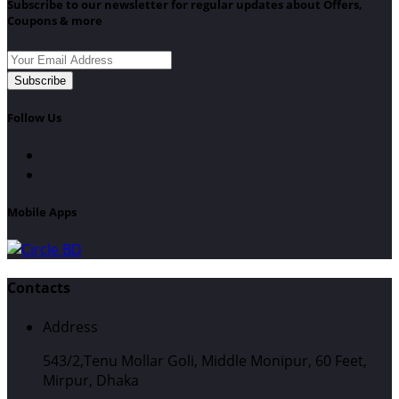
Subscribe to our newsletter for regular updates about Offers,
Coupons & more
Subscribe
Follow Us
Mobile Apps
Contacts
Address
543/2,Tenu Mollar Goli, Middle Monipur, 60 Feet,
Mirpur, Dhaka