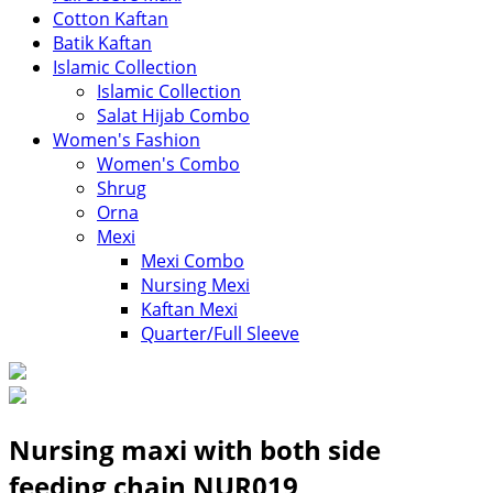
Cotton Kaftan
Batik Kaftan
Islamic Collection
Islamic Collection
Salat Hijab Combo
Women's Fashion
Women's Combo
Shrug
Orna
Mexi
Mexi Combo
Nursing Mexi
Kaftan Mexi
Quarter/Full Sleeve
Mexi
Short Kaftan
Petticoats
Ladies Winter Wear
Nursing maxi with both side
Women Hoodies
feeding chain NUR019