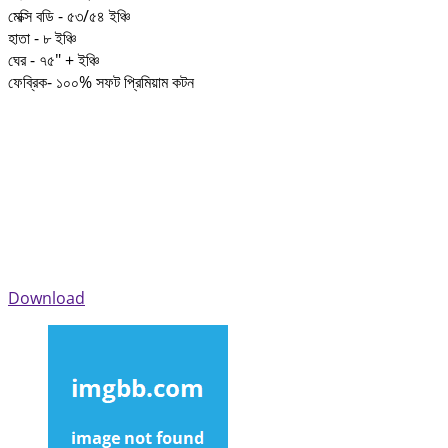
মেক্সি বডি - ৫৩/৫৪ ইঞ্চি
হাতা - ৮ ইঞ্চি
ঘের - ৭৫" + ইঞ্চি
ফেব্রিক- ১০০% সফট প্রিমিয়াম কটন
Download