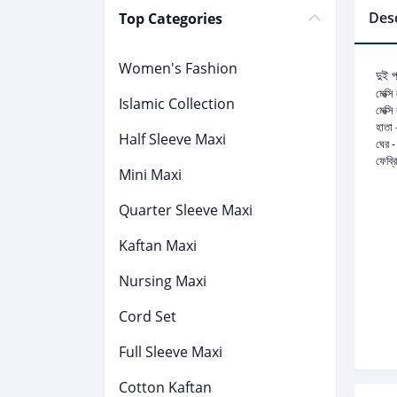
Desc
Top Categories
Women's Fashion
দুই প
মেক্সি
Islamic Collection
মেক্স
হাতা 
Half Sleeve Maxi
ঘের -
ফেব্
Mini Maxi
Quarter Sleeve Maxi
Kaftan Maxi
Nursing Maxi
Cord Set
Full Sleeve Maxi
Cotton Kaftan