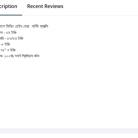
ription
Recent Reviews
াশে ফিডিং চেইন দেয়া নার্সিং ম্যাক্সি
 লং - ৫৪ ইঞ্চি
ি বডি - ৫৩/৫৪ ইঞ্চি
- ৮ ইঞ্চি
 ৭৫" + ইঞ্চি
রিক- ১০০% সফট প্রিমিয়াম কটন