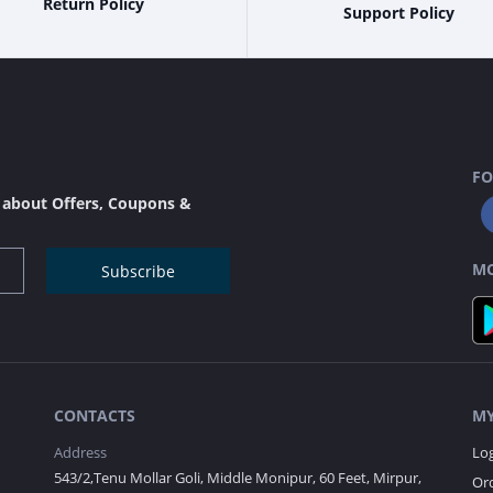
Return Policy
Support Policy
FO
s about Offers, Coupons &
MO
Subscribe
CONTACTS
MY
Address
Lo
543/2,Tenu Mollar Goli, Middle Monipur, 60 Feet, Mirpur,
Ord