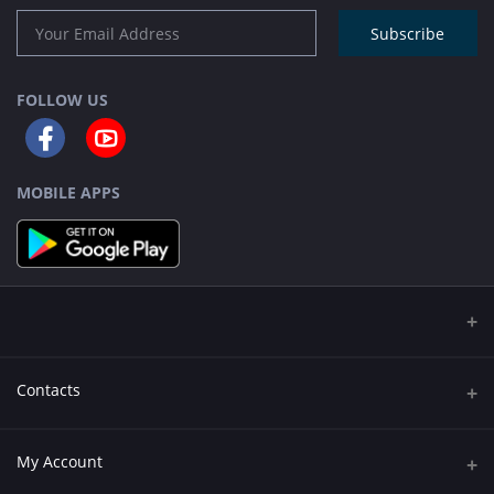
Subscribe
FOLLOW US
MOBILE APPS
Contacts
Address
My Account
543/2,Tenu Mollar Goli, Middle Monipur, 60 Feet, Mirpur, Dhaka