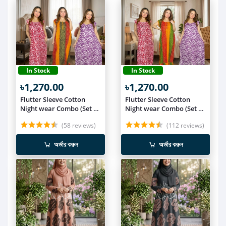
In Stock
In Stock
৳1,270.00
৳1,270.00
Flutter Sleeve Cotton
Flutter Sleeve Cotton
Night wear Combo (Set of
Night wear Combo (Set of
3) NIT019
3) NIT018
(58 reviews)
(112 reviews)
অর্ডার করুন
অর্ডার করুন