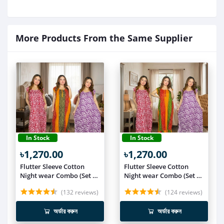
More Products From the Same Supplier
In Stock
In Stock
৳1,270.00
৳1,270.00
Flutter Sleeve Cotton
Flutter Sleeve Cotton
Night wear Combo (Set of
Night wear Combo (Set of
3) NIT019
3) NIT018
(132 reviews)
(124 reviews)
অর্ডার করুন
অর্ডার করুন