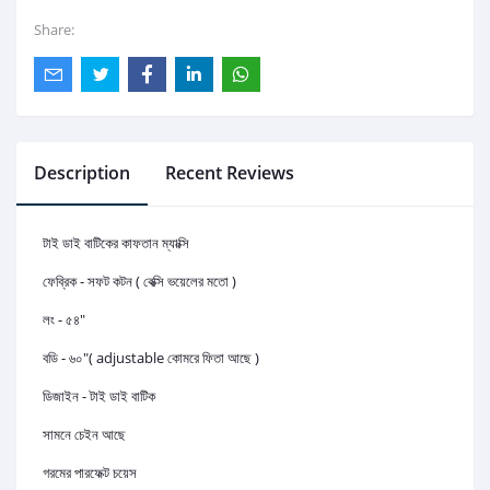
Share:
Description
Recent Reviews
টাই ডাই বাটিকের কাফতান ম্যাক্সি
ফেব্রিক - সফট কটন ( বেক্সি ভয়েলের মতো )
লং - ৫৪"
বডি - ৬০"( adjustable কোমরে ফিতা আছে )
ডিজাইন - টাই ডাই বাটিক
সামনে চেইন আছে
গরমের পারফেক্ট চয়েস